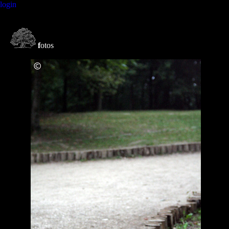
login
f
otos