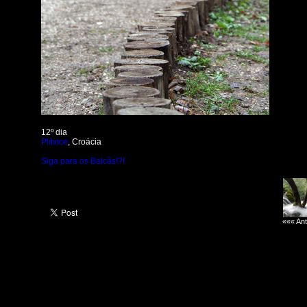
12º dia
Plitvice
, Croácia
Siga para os Balcãs!?!
««« Ant