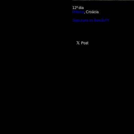
12º dia
Plitvice
, Croácia
Siga para os Balcãs!?!