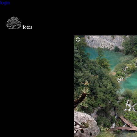
login
f
otos