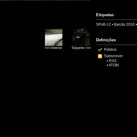
Etiquetas
SPoB-12
•
Balcãs 2010
Definições
««« Anterior
Seguinte »»»
Pública
Subscrever
•
RSS
•
ATOM