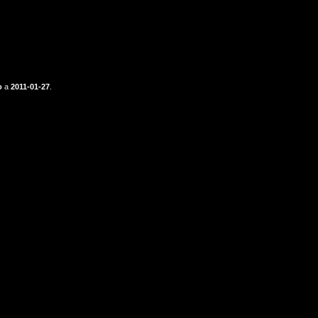
o
a
2011-01-27
.