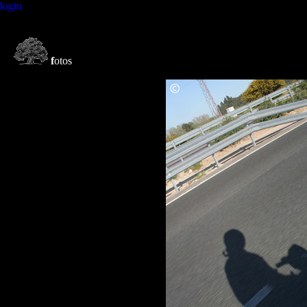
login
f
otos