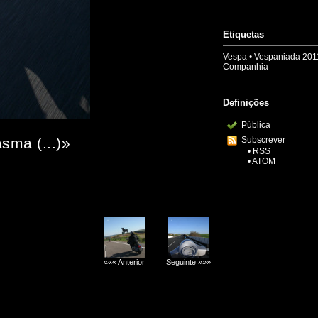
Etiquetas
Vespa
•
Vespaniada 201
Companhia
Definições
Pública
sma (...)»
Subscrever
•
RSS
•
ATOM
««« Anterior
Seguinte »»»