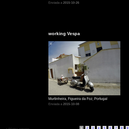
Enviada a
2015-10-26
working Vespa
Murtinheira, Figueira da Foz, Portugal
Enviada a
2015-10-08
1
2
3
4
5
6
7
8
9