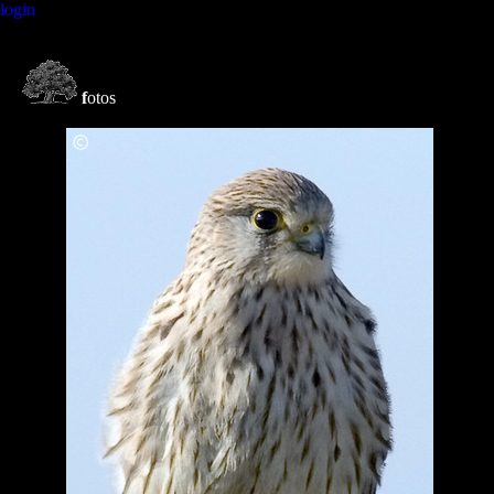
login
f
otos