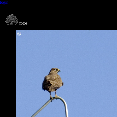
login
f
otos