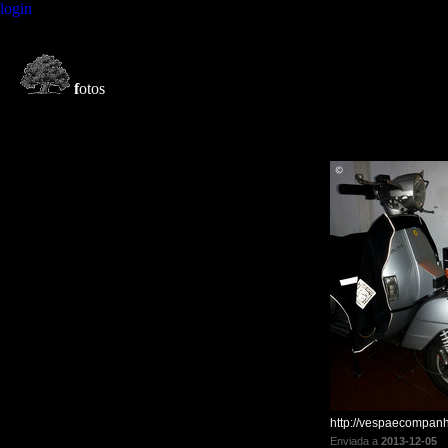
login
f
otos
http://vespaecompanh
Enviada a
2013-12-05