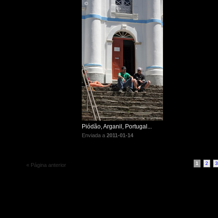
Piódão, Arganil, Portugal...
Enviada a
2011-01-14
1
2
3
« Página anterior