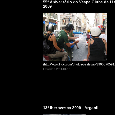
55º Aniversário do Vespa Clube de Li
2009
(http://www.flickr.com/photos/pestevao/3905570591/
Enviada a
2011-01-16
13º Iberovespa 2009 - Arganil