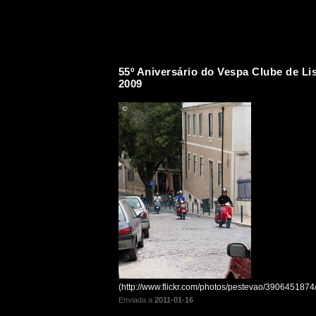
55º Aniversário do Vespa Clube de Li
2009
(http://www.flickr.com/photos/pestevao/3906451874/
Enviada a
2011-01-16