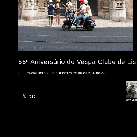
55º Aniversário do Vespa Clube de Li
(http://www.flickr.com/photos/pestevao/3906349898/)
««« Ant