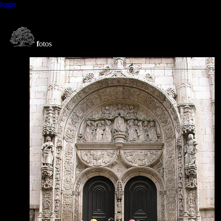
login
f
otos