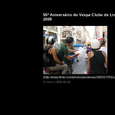
55º Aniversário do Vespa Clube de Li
2009
(http://www.flickr.com/photos/pestevao/3905570591/
Enviada a
2011-01-16