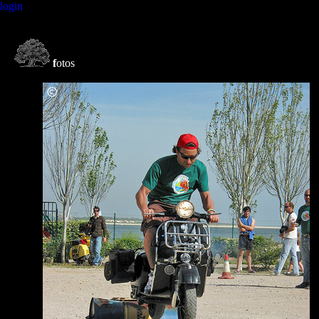
login
f
otos