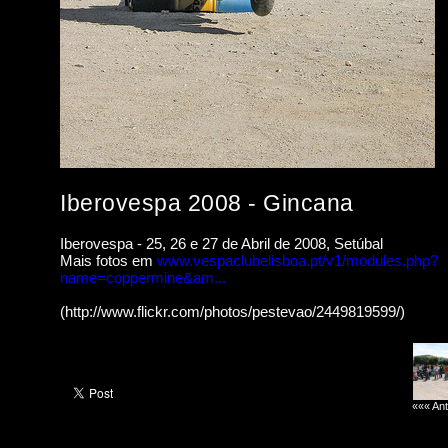
Iberovespa 2008 - Gincana
Iberovespa - 25, 26 e 27 de Abril de 2008, Setúbal
Mais fotos em
www.vespaclubelisboa.pt/v1/modules.php?
name=coppermine&am...
(http://www.flickr.com/photos/pestevao/2449819599/)
««« Ant